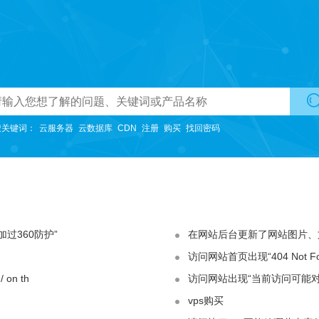
国内主机
适用于初期网站使用。
香港主机
搜关键词：
云服务器
云数据库
CDN
注册
购买
找回密码
无需备案，购买可直接开通使用，方便快捷提高效率。
美国主机
不限带宽，网络线路采用特殊优化的优质带宽。
云虚拟主机
不限带宽，适用于图片等静态资源较多的网站。
过360防护”
在网站后台更新了网站图片、
访问网站首页出现“404 Not Fou
韩国主机
提供更快更优质的网站访问服务
 on th
访问网站出现“当前访问可能
云空间
vps购买
独立操作系统（不提供远程登录），独立IP、独立CPU、独立内存。